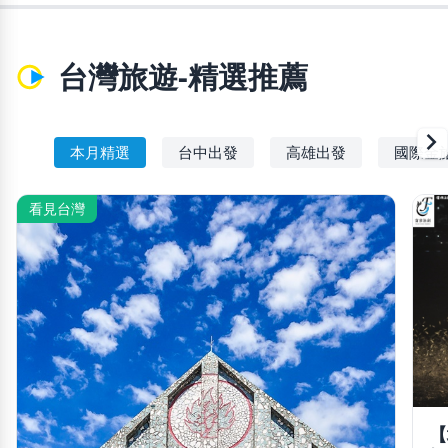
台灣旅遊-精選推薦
chevron_righ
本月精選
台中出發
高雄出發
國際金
看見台灣
【