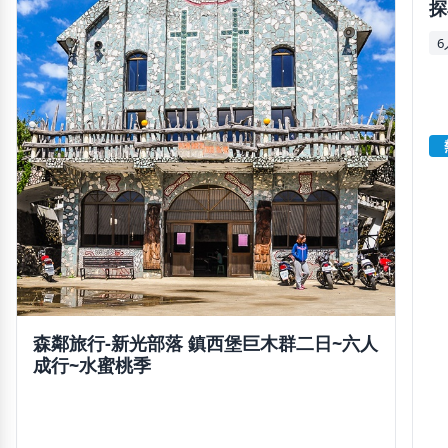
探
森鄰旅行-新光部落 鎮西堡巨木群二日~六人
成行~水蜜桃季