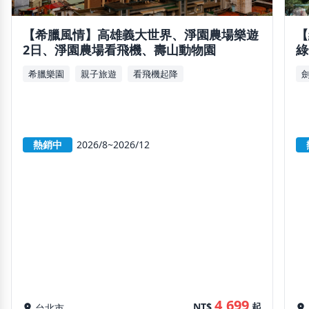
【
【希臘風情】高雄義大世界、淨園農場樂遊
綠
2日、淨園農場看飛機、壽山動物園
希臘樂園
親子旅遊
看飛機起降
熱銷中
2026/8~2026/12
4,699
NT$
起
location_on
台北市
location_on