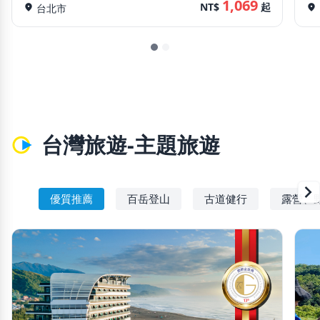
1,069
NT$
起
location_on
台北市
location_on
台灣旅遊-主題旅遊
chevron_righ
優質推薦
百岳登山
古道健行
露營、野