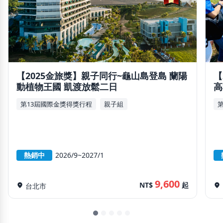
【2025金旅獎】親子同行~龜山島登島 蘭陽
【
動植物王國 凱渡放鬆二日
高
第13屆國際金獎得獎行程
親子組
熱銷中
2026/9~2027/1
9,600
NT$
起
location_on
台北市
location_on