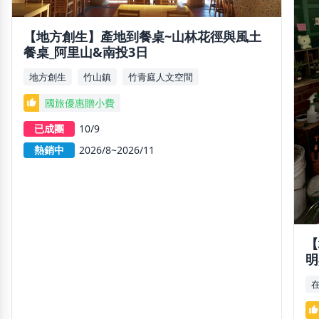
【地方創生】產地到餐桌~山林花徑與風土
餐桌_阿里山&南投3日
地方創生
竹山鎮
竹青庭人文空間
國旅優惠贈小費
thumb_up
已成團
10/9
熱銷中
2026/8~2026/11
【
明
thumb_up