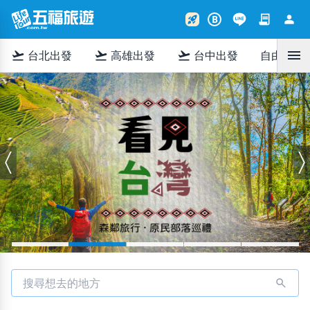
contract
person
rocket_launch
B
menu
flight_takeoff
flight_takeoff
flight_takeoff
台北出發
高雄出發
台中出發
自由行
搜尋想去的地方
search