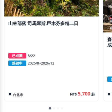
山林部落 司馬庫斯.巨木芬多精二日
森
成
已成團
8/22
熱銷中
2026/8~2026/12
5,700
NT$
起
location_on
台北市
location_on