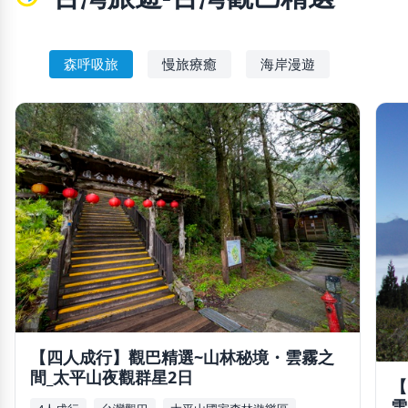
森呼吸旅
慢旅療癒
海岸漫遊
【四人成行】觀巴精選~山林秘境・雲霧之
間_太平山夜觀群星2日
【
雪