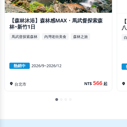
【森林沐浴】森林感MAX・馬武督探索森
【
林~新竹1日
八
馬武督探索森林
內灣老街美食
森林之旅
熱銷中
2026/9~2026/12
566
NT$
起
location_on
台北市
location_on