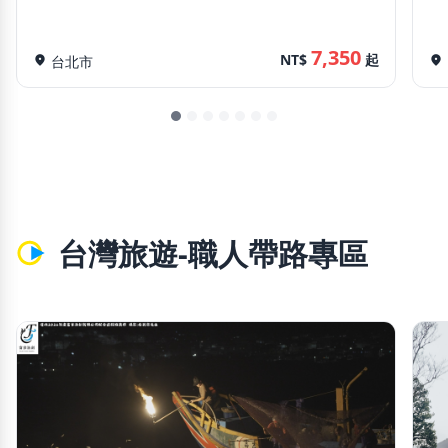
7,350
NT$
起
location_on
台北市
location_on
台灣旅遊-職人帶路專區
chevron_left
chevron_righ