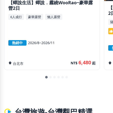
【蟬說生活】蟬說．霧繞WooRao~豪華露
【
營2日
2
6人成行
豪華露營
懶人露營
thumb_up
熱銷中
2026/8~2026/11
6,480
NT$
起
location_on
台北市
location_on
台灣旅遊-台灣觀巴精選