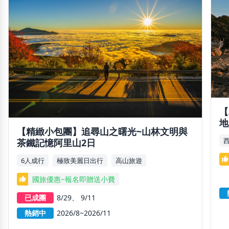
【
地
【精緻小包團】追尋山之曙光~山林文明與
茶鐵記憶阿里山2日
thumb_up
6人成行
極致美麗日出行
高山旅遊
國旅優惠~報名即贈送小費
thumb_up
已成團
8/29
9/11
熱銷中
2026/8~2026/11