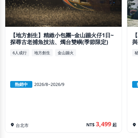
【地方創生】精緻小包團~金山蹦火仔1日~
【
探尋古老捕魚技法、燭台雙嶼(季節限定)
與
6人成行
地方創生
金山蹦火
熱銷中
2026/8~2026/9
3,499
NT$
起
location_on
台北市
location_on