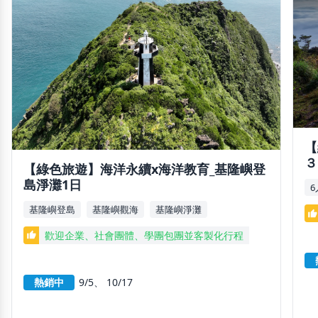
【
３
【綠色旅遊】海洋永續x海洋教育_基隆嶼登
谷
島淨灘1日
基隆嶼登島
基隆嶼觀海
基隆嶼淨灘
thumb_up
歡迎企業、社會團體、學團包團並客製化行程
thumb_up
熱銷中
9/5
10/17