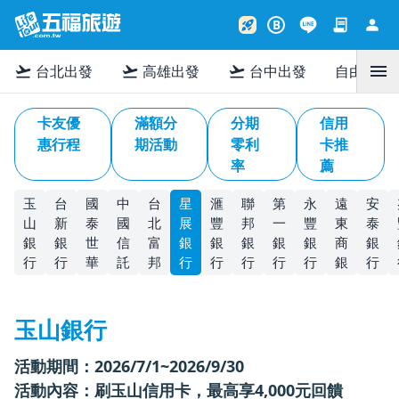
contract
person
rocket_launch
B
menu
flight_takeoff
flight_takeoff
flight_takeoff
台北出發
高雄出發
台中出發
自由行
卡友優
滿額分
分期
信用
惠行程
期活動
零利
卡推
率
薦
玉
台
國
中
台
星
滙
聯
第
永
遠
安
山
新
泰
國
北
展
豐
邦
一
豐
東
泰
銀
銀
世
信
富
銀
銀
銀
銀
銀
商
銀
行
行
華
託
邦
行
行
行
行
行
銀
行
玉山銀行
活動期間：2026/7/1~2026/9/30
活動內容：刷玉山信用卡，最高享4,000元回饋