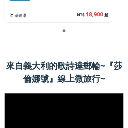
18,900
NT$
起
flight_takeoff
基隆港
來自義大利的歌詩達郵輪~『莎
倫娜號』線上微旅行~