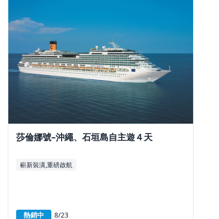
莎倫娜號–沖繩、石垣島自主遊４天
嶄新裝潢,重磅啟航
熱銷中
8/23