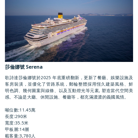
莎倫娜號 Serena
歌詩達莎倫娜號於2025 年底重磅翻新，更新了餐廳、娛樂設施及
客房裝潢，並優化了管路系統，郵輪整體採用恆久建築風格、鮮
明色調、幾何圖案與線條、以及互動燈光等元素, 塑造當代空間美
感。不論是大廳、休閒設施、餐廳等，都充滿濃濃的義國風情。

噸位數:11.45萬

長度:290米

寬度:35.5米

甲板層:14層

載客量:3,780人
