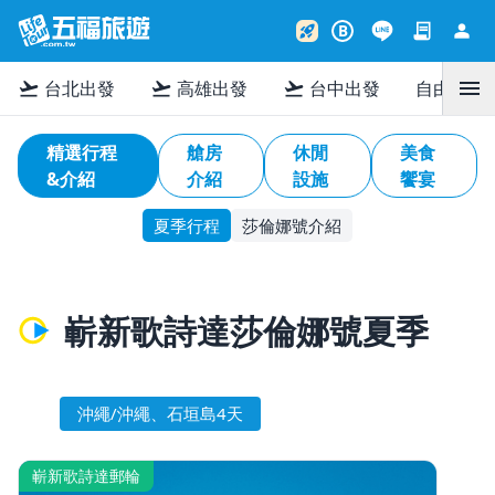
contract
person
rocket_launch
B
menu
flight_takeoff
flight_takeoff
flight_takeoff
台北出發
高雄出發
台中出發
自由行
精選行程
艙房
休閒
美食
&介紹
介紹
設施
饗宴
夏季行程
莎倫娜號介紹
嶄新歌詩達莎倫娜號夏季
沖繩/沖繩、石垣島4天
嶄新歌詩達郵輪